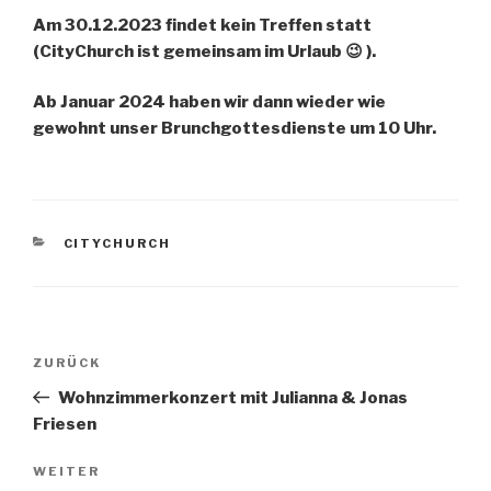
Am 30.12.2023 findet kein Treffen statt
(CityChurch ist gemeinsam im Urlaub 😉 ).
Ab Januar 2024 haben wir dann wieder wie
gewohnt unser Brunchgottesdienste um 10 Uhr.
KATEGORIEN
CITYCHURCH
Beitragsnavigation
Vorheriger
ZURÜCK
Beitrag
Wohnzimmerkonzert mit Julianna & Jonas
Friesen
Nächster
WEITER