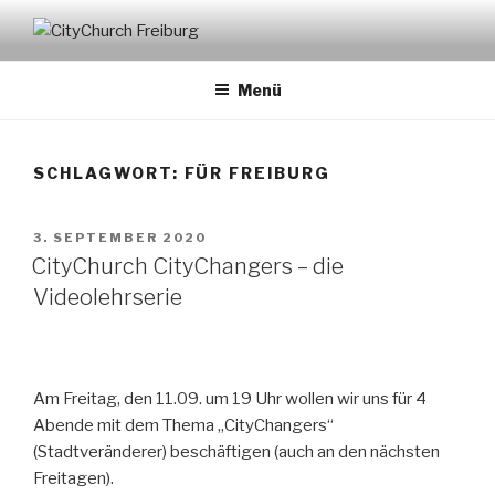
Zum
Inhalt
CITYCHURCH FREIBURG
springen
Menü
SCHLAGWORT:
FÜR FREIBURG
VERÖFFENTLICHT
3. SEPTEMBER 2020
AM
CityChurch CityChangers – die
Videolehrserie
Am Freitag, den 11.09. um 19 Uhr wollen wir uns für 4
Abende mit dem Thema „CityChangers“
(Stadtveränderer) beschäftigen (auch an den nächsten
Freitagen).