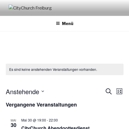
Zum
Inhalt
CITYCHURCH FREIBURG
springen
Menü
Es sind keine anstehenden Veranstaltungen vorhanden.
Anstehende
V
V
S
L
u
e
e
i
D
c
Vergangene Veranstaltungen
s
r
a
r
h
t
a
e
t
a
e
n
u
Mai 30 @ 19:00
-
22:00
MAI
n
30
s
m
CityChurch Abendgottesdienst