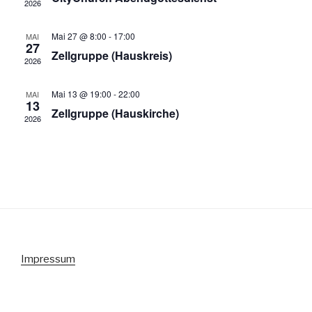
2026
s
t
w
t
a
ä
Mai 27 @ 8:00
-
17:00
MAI
a
h
27
l
Zellgruppe (Hauskreis)
2026
l
l
t
e
u
t
Mai 13 @ 19:00
-
22:00
MAI
n
n
u
13
Zellgruppe (Hauskirche)
.
g
2026
n
A
g
n
e
s
n
i
S
c
u
h
t
c
e
h
Impressum
n
e
-
u
N