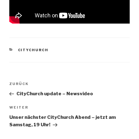
KATEGORIEN
CITYCHURCH
Beitragsnavigation
Vorheriger
ZURÜCK
Beitrag
CityChurch update – Newsvideo
Nächster
WEITER
Beitrag
Unser nächster CityChurch Abend – jetzt am
Samstag, 19 Uhr!