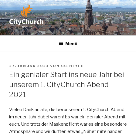
Zum
Inhalt
springen
CITYCHURCH FREIBURG
Menü
VERÖFFENTLICHT
27. JANUAR 2021
VON
CC-HIRTE
AM
Ein genialer Start ins neue Jahr bei
unserem 1. CityChurch Abend
2021
Vielen Dank an alle, die bei unserem 1. CityChurch Abend
im neuen Jahr dabei waren! Es war ein genialer Abend mit
euch. Und trotz der Maskenpflicht war es eine besondere
Atmosphäre und wir durften etwas „Nähe“ miteinander