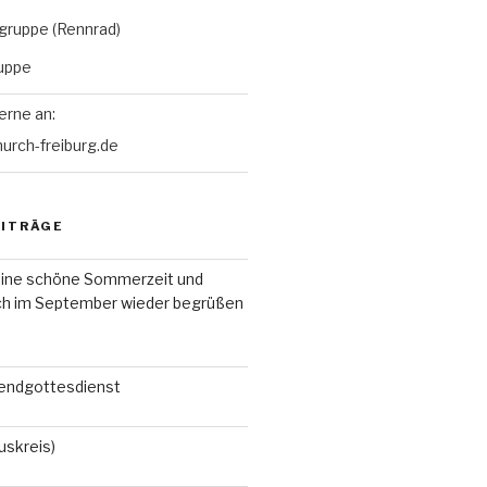
gruppe (Rennrad)
uppe
erne an:
hurch-freiburg.de
EITRÄGE
ine schöne Sommerzeit und
ch im September wieder begrüßen
endgottesdienst
uskreis)