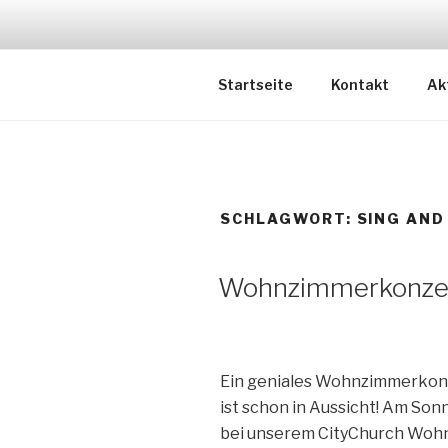
Zum
Inhalt
springen
CITYCHUR
Startseite
Kontakt
Ak
SCHLAGWORT:
SING AN
Wohnzimmerkonzer
Ein
geniales Wohnzimmerkonze
ist schon
in Aussicht! Am Sonn
bei unserem CityChu
rch Woh