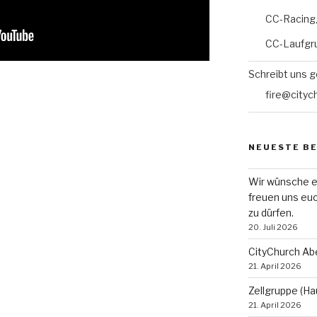
CC-Racing
CC-Laufgr
Schreibt uns g
fire@cityc
NEUESTE B
Wir wünsche e
freuen uns eu
zu dürfen.
20. Juli 2026
CityChurch Ab
21. April 2026
Zellgruppe (Ha
21. April 2026