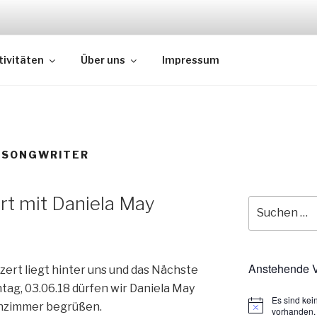
CH FREIBURG
tivitäten
Über uns
Impressum
D SONGWRITER
t mit Daniela May
Suche
nach:
Anstehende V
rt liegt hinter uns und das Nächste
tag, 03.06.18 dürfen wir Daniela May
Es sind ke
nzimmer begrüßen.
vorhanden.