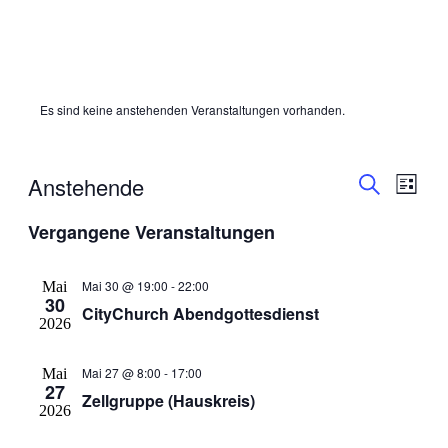
Es sind keine anstehenden Veranstaltungen vorhanden.
Veranstal
Veran
Anstehende
Liste
Ansic
Suche
Suche
Datum
Navig
Vergangene Veranstaltungen
wählen.
und
Ansichten
Mai 30 @ 19:00
-
22:00
Navigati
Mai
30
CityChurch Abendgottesdienst
2026
Mai 27 @ 8:00
-
17:00
Mai
27
Zellgruppe (Hauskreis)
2026